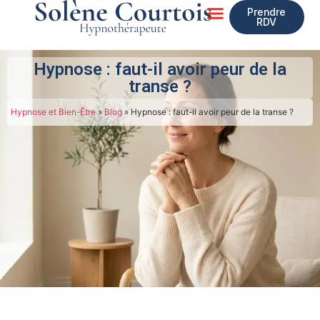
Prendre
RDV
Mon Accompagnement
Hypnose : faut-il avoir peur de la
transe ?
Hypnose et Bien-Être
»
Blog
»
Hypnose : faut-il avoir peur de la transe ?