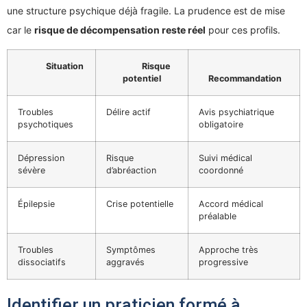
une structure psychique déjà fragile. La prudence est de mise
car le
risque de décompensation reste réel
pour ces profils.
Situation
Risque
potentiel
Recommandation
Troubles
Délire actif
Avis psychiatrique
psychotiques
obligatoire
Dépression
Risque
Suivi médical
sévère
d’abréaction
coordonné
Épilepsie
Crise potentielle
Accord médical
préalable
Troubles
Symptômes
Approche très
dissociatifs
aggravés
progressive
Identifier un praticien formé à