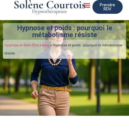
Prendre
RDV
Mon Accompagnement
Hypnose et poids : pourquoi le
métabolisme résiste
Hypnose et Bien-Être
»
Blog
»
Hypnose et poids : pourquoi le métabolisme
résiste