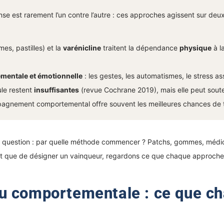
nse est rarement l’un contre l’autre : ces approches agissent sur deu
s, pastilles) et la
varénicline
traitent la dépendance
physique
à l
mentale et émotionnelle
: les gestes, les automatismes, le stress ass
ule restent
insuffisantes
(revue Cochrane 2019), mais elle peut soute
pagnement comportemental offre souvent les meilleures chances de t
e question : par quelle méthode commencer ? Patchs, gommes, médic
ôt que de désigner un vainqueur, regardons ce que chaque approche fa
u comportementale : ce que c