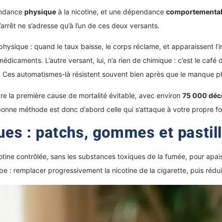
endance
physique
à la nicotine, et une dépendance
comportemental
arrêt ne s’adresse qu’à l’un de ces deux versants.
ique : quand le taux baisse, le corps réclame, et apparaissent l’irrit
médicaments. L’autre versant, lui, n’a rien de chimique : c’est le café d
é. Ces automatismes-là résistent souvent bien après que le manque p
ure la première cause de mortalité évitable, avec environ
75 000 déc
 bonne méthode est donc d’abord celle qui s’attaque à votre propre
ques : patchs, gommes et pastil
cotine contrôlée, sans les substances toxiques de la fumée, pour apa
ipe : remplacer progressivement la nicotine de la cigarette, puis rédui