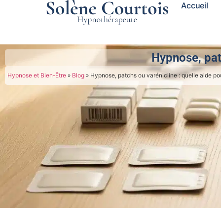
Accueil
Hypnose, patc
Hypnose et Bien-Être
»
Blog
»
Hypnose, patchs ou varénicline : quelle aide pou